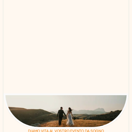
Cosa succede se abbiamo già 
3.
prenotato alcuni fornitori?
Ti occupi anche di altri eventi oltre 
4.
ai matrimoni?
Hai qualche domanda in 
5.
particolare?
DIAMO VITA AL VOSTRO EVENTO DA SOGNO