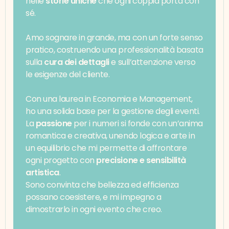
nelle 
storie uniche
 che ogni coppia porta con 
sé.
Amo sognare in grande, ma con un forte senso 
pratico, costruendo una professionalità basata 
sulla 
cura dei dettagli
 e sull’attenzione verso 
le esigenze del cliente.
Con una laurea in Economia e Management, 
ho una solida base per la gestione degli eventi. 
La 
passione
 per i numeri si fonde con un’anima 
romantica e creativa, unendo logica e arte in 
un equilibrio che mi permette di affrontare 
ogni progetto con 
precisione e sensibilità 
artistica
.
Sono convinta che bellezza ed efficienza 
possano coesistere, e mi impegno a 
dimostrarlo in ogni evento che creo.